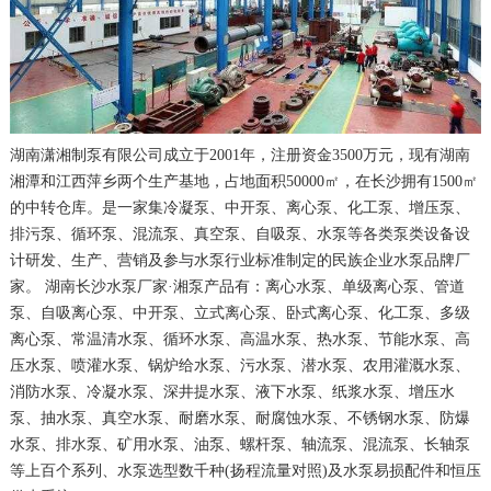
湖南潇湘制泵有限公司成立于2001年，注册资金3500万元，现有湖南
湘潭和江西萍乡两个生产基地，占地面积50000㎡，在长沙拥有1500㎡
的中转仓库。是一家集冷凝泵、中开泵、离心泵、化工泵、增压泵、
排污泵、循环泵、混流泵、真空泵、自吸泵、水泵等各类泵类设备设
计研发、生产、营销及参与水泵行业标准制定的民族企业水泵品牌厂
家。 湖南长沙水泵厂家·湘泵产品有：离心水泵、单级离心泵、管道
泵、自吸离心泵、中开泵、立式离心泵、卧式离心泵、化工泵、多级
离心泵、常温清水泵、循环水泵、高温水泵、热水泵、节能水泵、高
压水泵、喷灌水泵、锅炉给水泵、污水泵、潜水泵、农用灌溉水泵、
消防水泵、冷凝水泵、深井提水泵、液下水泵、纸浆水泵、增压水
泵、抽水泵、真空水泵、耐磨水泵、耐腐蚀水泵、不锈钢水泵、防爆
水泵、排水泵、矿用水泵、油泵、螺杆泵、轴流泵、混流泵、长轴泵
等上百个系列、水泵选型数千种(扬程流量对照)及水泵易损配件和恒压