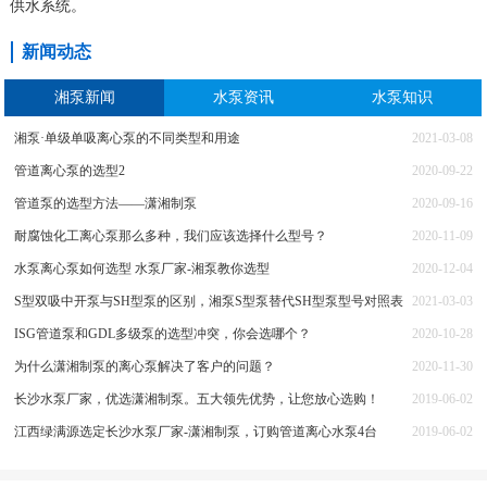
供水系统。
新闻动态
湘泵新闻
水泵资讯
水泵知识
湘泵·单级单吸离心泵的不同类型和用途
2021-03-08
管道离心泵的选型2
2020-09-22
管道泵的选型方法——潇湘制泵
2020-09-16
耐腐蚀化工离心泵那么多种，我们应该选择什么型号？
2020-11-09
水泵离心泵如何选型 水泵厂家-湘泵教你选型
2020-12-04
S型双吸中开泵与SH型泵的区别，湘泵S型泵替代SH型泵型号对照表
2021-03-03
ISG管道泵和GDL多级泵的选型冲突，你会选哪个？
2020-10-28
为什么潇湘制泵的离心泵解决了客户的问题？
2020-11-30
长沙水泵厂家，优选潇湘制泵。五大领先优势，让您放心选购！
2019-06-02
江西绿满源选定长沙水泵厂家-潇湘制泵，订购管道离心水泵4台
2019-06-02