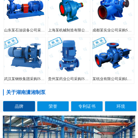
山东某石油设备公司采购FIS型单级单吸离心泵
上海某机械制造有限公司采购HW型大口径混流泵
成都某实业公司采购SH型中开泵
武汉某钢铁集团采购ISW型管道泵
贵州某药业公司采购ISG型立式管道泵
某纸业有限公司采购LXL型两相流无堵塞纸浆泵
关于湖南潇湘制泵
品牌
荣誉
专利证书
环境