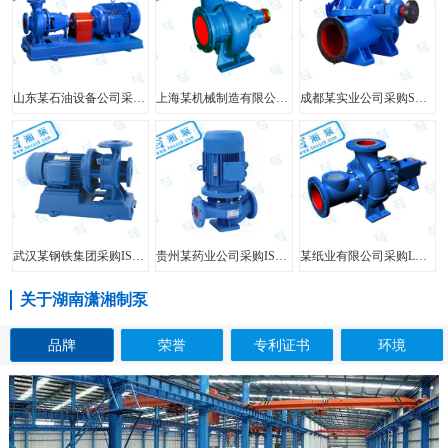
山东某石油设备公司采购FIS型单级单吸离心泵
上海某机械制造有限公司采购HW型大口径混流泵
成都某实业公司采购SH型中开泵
武汉某钢铁集团采购ISW型管道泵
贵州某药业公司采购ISG型立式管道泵
某纸业有限公司采购LXL型两相流无堵塞纸浆泵
关于湖南潇湘制泵
品牌
荣誉
专利证书
环境