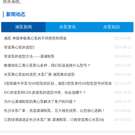
供水系统。
新闻动态
湘泵新闻
水泵资讯
水泵知识
湘泵·单级单吸离心泵的不同类型和用途
2021-03-08
管道离心泵的选型2
2020-09-22
管道泵的选型方法——潇湘制泵
2020-09-16
耐腐蚀化工离心泵那么多种，我们应该选择什么型号？
2020-11-09
水泵离心泵如何选型 水泵厂家-湘泵教你选型
2020-12-04
S型双吸中开泵与SH型泵的区别，湘泵S型泵替代SH型泵型号对照表
2021-03-03
ISG管道泵和GDL多级泵的选型冲突，你会选哪个？
2020-10-28
为什么潇湘制泵的离心泵解决了客户的问题？
2020-11-30
长沙水泵厂家，优选潇湘制泵。五大领先优势，让您放心选购！
2019-06-02
江西绿满源选定长沙水泵厂家-潇湘制泵，订购管道离心水泵4台
2019-06-02