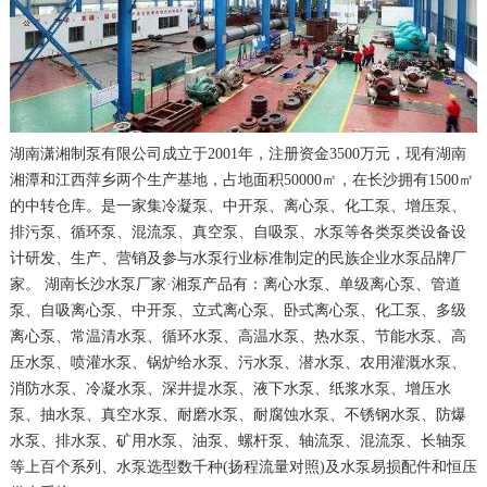
湖南潇湘制泵有限公司成立于2001年，注册资金3500万元，现有湖南
湘潭和江西萍乡两个生产基地，占地面积50000㎡，在长沙拥有1500㎡
的中转仓库。是一家集冷凝泵、中开泵、离心泵、化工泵、增压泵、
排污泵、循环泵、混流泵、真空泵、自吸泵、水泵等各类泵类设备设
计研发、生产、营销及参与水泵行业标准制定的民族企业水泵品牌厂
家。 湖南长沙水泵厂家·湘泵产品有：离心水泵、单级离心泵、管道
泵、自吸离心泵、中开泵、立式离心泵、卧式离心泵、化工泵、多级
离心泵、常温清水泵、循环水泵、高温水泵、热水泵、节能水泵、高
压水泵、喷灌水泵、锅炉给水泵、污水泵、潜水泵、农用灌溉水泵、
消防水泵、冷凝水泵、深井提水泵、液下水泵、纸浆水泵、增压水
泵、抽水泵、真空水泵、耐磨水泵、耐腐蚀水泵、不锈钢水泵、防爆
水泵、排水泵、矿用水泵、油泵、螺杆泵、轴流泵、混流泵、长轴泵
等上百个系列、水泵选型数千种(扬程流量对照)及水泵易损配件和恒压