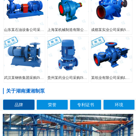
山东某石油设备公司采购FIS型单级单吸离心泵
上海某机械制造有限公司采购HW型大口径混流泵
成都某实业公司采购SH型中开泵
武汉某钢铁集团采购ISW型管道泵
贵州某药业公司采购ISG型立式管道泵
某纸业有限公司采购LXL型两相流无堵塞纸浆泵
关于湖南潇湘制泵
品牌
荣誉
专利证书
环境