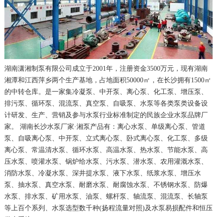
湖南潇湘制泵有限公司成立于2001年，注册资金3500万元，现有湖南
湘潭和江西萍乡两个生产基地，占地面积50000㎡，在长沙拥有1500㎡
的中转仓库。是一家集冷凝泵、中开泵、离心泵、化工泵、增压泵、
排污泵、循环泵、混流泵、真空泵、自吸泵、水泵等各类泵类设备设
计研发、生产、营销及参与水泵行业标准制定的民族企业水泵品牌厂
家。 湖南长沙水泵厂家·湘泵产品有：离心水泵、单级离心泵、管道
泵、自吸离心泵、中开泵、立式离心泵、卧式离心泵、化工泵、多级
离心泵、常温清水泵、循环水泵、高温水泵、热水泵、节能水泵、高
压水泵、喷灌水泵、锅炉给水泵、污水泵、潜水泵、农用灌溉水泵、
消防水泵、冷凝水泵、深井提水泵、液下水泵、纸浆水泵、增压水
泵、抽水泵、真空水泵、耐磨水泵、耐腐蚀水泵、不锈钢水泵、防爆
水泵、排水泵、矿用水泵、油泵、螺杆泵、轴流泵、混流泵、长轴泵
等上百个系列、水泵选型数千种(扬程流量对照)及水泵易损配件和恒压