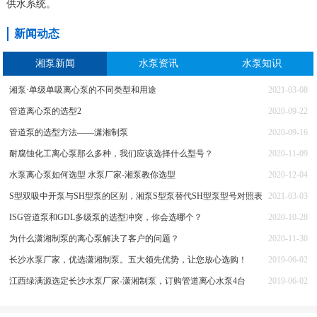
供水系统。
新闻动态
湘泵新闻
水泵资讯
水泵知识
湘泵·单级单吸离心泵的不同类型和用途
2021-03-08
管道离心泵的选型2
2020-09-22
管道泵的选型方法——潇湘制泵
2020-09-16
耐腐蚀化工离心泵那么多种，我们应该选择什么型号？
2020-11-09
水泵离心泵如何选型 水泵厂家-湘泵教你选型
2020-12-04
S型双吸中开泵与SH型泵的区别，湘泵S型泵替代SH型泵型号对照表
2021-03-03
ISG管道泵和GDL多级泵的选型冲突，你会选哪个？
2020-10-28
为什么潇湘制泵的离心泵解决了客户的问题？
2020-11-30
长沙水泵厂家，优选潇湘制泵。五大领先优势，让您放心选购！
2019-06-02
江西绿满源选定长沙水泵厂家-潇湘制泵，订购管道离心水泵4台
2019-06-02