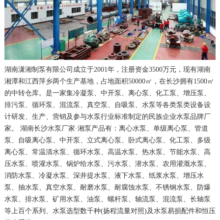
湖南潇湘制泵有限公司成立于2001年，注册资金3500万元，现有湖南
湘潭和江西萍乡两个生产基地，占地面积50000㎡，在长沙拥有1500㎡
的中转仓库。是一家集冷凝泵、中开泵、离心泵、化工泵、增压泵、
排污泵、循环泵、混流泵、真空泵、自吸泵、水泵等各类泵类设备设
计研发、生产、营销及参与水泵行业标准制定的民族企业水泵品牌厂
家。 湖南长沙水泵厂家·湘泵产品有：离心水泵、单级离心泵、管道
泵、自吸离心泵、中开泵、立式离心泵、卧式离心泵、化工泵、多级
离心泵、常温清水泵、循环水泵、高温水泵、热水泵、节能水泵、高
压水泵、喷灌水泵、锅炉给水泵、污水泵、潜水泵、农用灌溉水泵、
消防水泵、冷凝水泵、深井提水泵、液下水泵、纸浆水泵、增压水
泵、抽水泵、真空水泵、耐磨水泵、耐腐蚀水泵、不锈钢水泵、防爆
水泵、排水泵、矿用水泵、油泵、螺杆泵、轴流泵、混流泵、长轴泵
等上百个系列、水泵选型数千种(扬程流量对照)及水泵易损配件和恒压