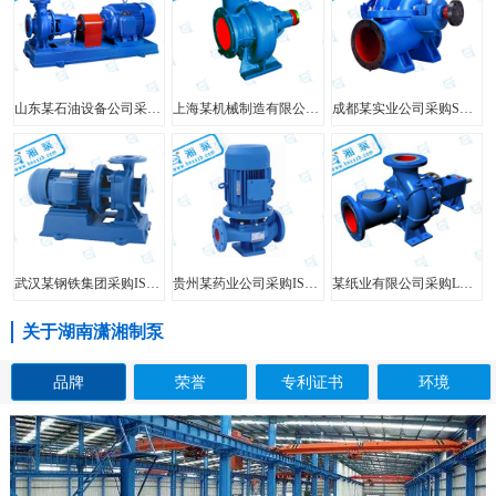
山东某石油设备公司采购FIS型单级单吸离心泵
上海某机械制造有限公司采购HW型大口径混流泵
成都某实业公司采购SH型中开泵
武汉某钢铁集团采购ISW型管道泵
贵州某药业公司采购ISG型立式管道泵
某纸业有限公司采购LXL型两相流无堵塞纸浆泵
关于湖南潇湘制泵
品牌
荣誉
专利证书
环境