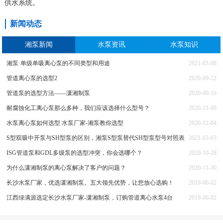
供水系统。
新闻动态
湘泵新闻
水泵资讯
水泵知识
湘泵·单级单吸离心泵的不同类型和用途
2021-03-08
管道离心泵的选型2
2020-09-22
管道泵的选型方法——潇湘制泵
2020-09-16
耐腐蚀化工离心泵那么多种，我们应该选择什么型号？
2020-11-09
水泵离心泵如何选型 水泵厂家-湘泵教你选型
2020-12-04
S型双吸中开泵与SH型泵的区别，湘泵S型泵替代SH型泵型号对照表
2021-03-03
ISG管道泵和GDL多级泵的选型冲突，你会选哪个？
2020-10-28
为什么潇湘制泵的离心泵解决了客户的问题？
2020-11-30
长沙水泵厂家，优选潇湘制泵。五大领先优势，让您放心选购！
2019-06-02
江西绿满源选定长沙水泵厂家-潇湘制泵，订购管道离心水泵4台
2019-06-02