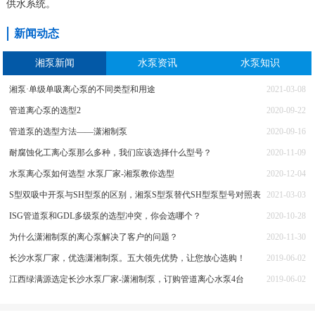
供水系统。
新闻动态
湘泵新闻
水泵资讯
水泵知识
湘泵·单级单吸离心泵的不同类型和用途
2021-03-08
管道离心泵的选型2
2020-09-22
管道泵的选型方法——潇湘制泵
2020-09-16
耐腐蚀化工离心泵那么多种，我们应该选择什么型号？
2020-11-09
水泵离心泵如何选型 水泵厂家-湘泵教你选型
2020-12-04
S型双吸中开泵与SH型泵的区别，湘泵S型泵替代SH型泵型号对照表
2021-03-03
ISG管道泵和GDL多级泵的选型冲突，你会选哪个？
2020-10-28
为什么潇湘制泵的离心泵解决了客户的问题？
2020-11-30
长沙水泵厂家，优选潇湘制泵。五大领先优势，让您放心选购！
2019-06-02
江西绿满源选定长沙水泵厂家-潇湘制泵，订购管道离心水泵4台
2019-06-02