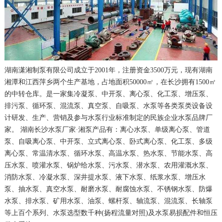
湖南潇湘制泵有限公司成立于2001年，注册资金3500万元，现有湖南
湘潭和江西萍乡两个生产基地，占地面积50000㎡，在长沙拥有1500㎡
的中转仓库。是一家集冷凝泵、中开泵、离心泵、化工泵、增压泵、
排污泵、循环泵、混流泵、真空泵、自吸泵、水泵等各类泵类设备设
计研发、生产、营销及参与水泵行业标准制定的民族企业水泵品牌厂
家。 湖南长沙水泵厂家·湘泵产品有：离心水泵、单级离心泵、管道
泵、自吸离心泵、中开泵、立式离心泵、卧式离心泵、化工泵、多级
离心泵、常温清水泵、循环水泵、高温水泵、热水泵、节能水泵、高
压水泵、喷灌水泵、锅炉给水泵、污水泵、潜水泵、农用灌溉水泵、
消防水泵、冷凝水泵、深井提水泵、液下水泵、纸浆水泵、增压水
泵、抽水泵、真空水泵、耐磨水泵、耐腐蚀水泵、不锈钢水泵、防爆
水泵、排水泵、矿用水泵、油泵、螺杆泵、轴流泵、混流泵、长轴泵
等上百个系列、水泵选型数千种(扬程流量对照)及水泵易损配件和恒压