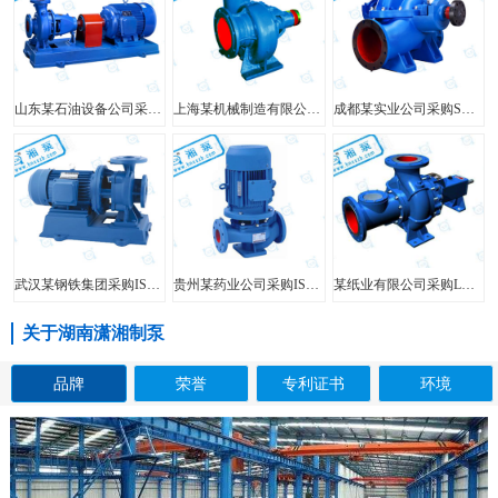
山东某石油设备公司采购FIS型单级单吸离心泵
上海某机械制造有限公司采购HW型大口径混流泵
成都某实业公司采购SH型中开泵
武汉某钢铁集团采购ISW型管道泵
贵州某药业公司采购ISG型立式管道泵
某纸业有限公司采购LXL型两相流无堵塞纸浆泵
关于湖南潇湘制泵
品牌
荣誉
专利证书
环境