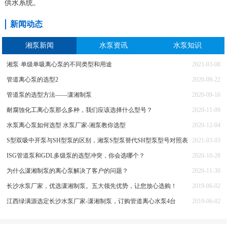
供水系统。
新闻动态
湘泵新闻
水泵资讯
水泵知识
湘泵·单级单吸离心泵的不同类型和用途
2021-03-08
管道离心泵的选型2
2020-09-22
管道泵的选型方法——潇湘制泵
2020-09-16
耐腐蚀化工离心泵那么多种，我们应该选择什么型号？
2020-11-09
水泵离心泵如何选型 水泵厂家-湘泵教你选型
2020-12-04
S型双吸中开泵与SH型泵的区别，湘泵S型泵替代SH型泵型号对照表
2021-03-03
ISG管道泵和GDL多级泵的选型冲突，你会选哪个？
2020-10-28
为什么潇湘制泵的离心泵解决了客户的问题？
2020-11-30
长沙水泵厂家，优选潇湘制泵。五大领先优势，让您放心选购！
2019-06-02
江西绿满源选定长沙水泵厂家-潇湘制泵，订购管道离心水泵4台
2019-06-02