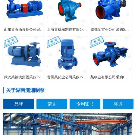
山东某石油设备公司采购FIS型单级单吸离心泵
上海某机械制造有限公司采购HW型大口径混流泵
成都某实业公司采购SH型中开泵
武汉某钢铁集团采购ISW型管道泵
贵州某药业公司采购ISG型立式管道泵
某纸业有限公司采购LXL型两相流无堵塞纸浆泵
关于湖南潇湘制泵
品牌
荣誉
专利证书
环境