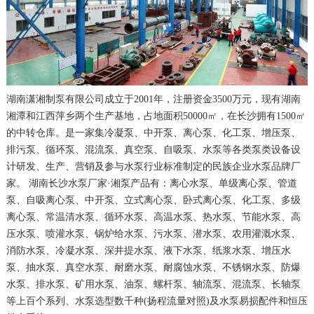
湖南潇湘制泵有限公司成立于2001年，注册资金3500万元，现有湖南
湘潭和江西萍乡两个生产基地，占地面积50000㎡，在长沙拥有1500㎡
的中转仓库。是一家集冷凝泵、中开泵、离心泵、化工泵、增压泵、
排污泵、循环泵、混流泵、真空泵、自吸泵、水泵等各类泵类设备设
计研发、生产、营销及参与水泵行业标准制定的民族企业水泵品牌厂
家。 湖南长沙水泵厂家·湘泵产品有：离心水泵、单级离心泵、管道
泵、自吸离心泵、中开泵、立式离心泵、卧式离心泵、化工泵、多级
离心泵、常温清水泵、循环水泵、高温水泵、热水泵、节能水泵、高
压水泵、喷灌水泵、锅炉给水泵、污水泵、潜水泵、农用灌溉水泵、
消防水泵、冷凝水泵、深井提水泵、液下水泵、纸浆水泵、增压水
泵、抽水泵、真空水泵、耐磨水泵、耐腐蚀水泵、不锈钢水泵、防爆
水泵、排水泵、矿用水泵、油泵、螺杆泵、轴流泵、混流泵、长轴泵
等上百个系列、水泵选型数千种(扬程流量对照)及水泵易损配件和恒压