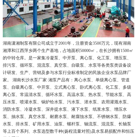
湖南潇湘制泵有限公司成立于2001年，注册资金3500万元，现有湖南
湘潭和江西萍乡两个生产基地，占地面积50000㎡，在长沙拥有1500㎡
的中转仓库。是一家集冷凝泵、中开泵、离心泵、化工泵、增压泵、
排污泵、循环泵、混流泵、真空泵、自吸泵、水泵等各类泵类设备设
计研发、生产、营销及参与水泵行业标准制定的民族企业水泵品牌厂
家。 湖南长沙水泵厂家·湘泵产品有：离心水泵、单级离心泵、管道
泵、自吸离心泵、中开泵、立式离心泵、卧式离心泵、化工泵、多级
离心泵、常温清水泵、循环水泵、高温水泵、热水泵、节能水泵、高
压水泵、喷灌水泵、锅炉给水泵、污水泵、潜水泵、农用灌溉水泵、
消防水泵、冷凝水泵、深井提水泵、液下水泵、纸浆水泵、增压水
泵、抽水泵、真空水泵、耐磨水泵、耐腐蚀水泵、不锈钢水泵、防爆
水泵、排水泵、矿用水泵、油泵、螺杆泵、轴流泵、混流泵、长轴泵
等上百个系列、水泵选型数千种(扬程流量对照)及水泵易损配件和恒压