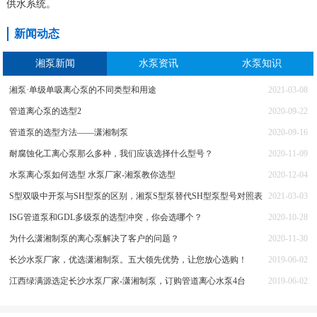
供水系统。
新闻动态
湘泵新闻
水泵资讯
水泵知识
湘泵·单级单吸离心泵的不同类型和用途
2021-03-08
管道离心泵的选型2
2020-09-22
管道泵的选型方法——潇湘制泵
2020-09-16
耐腐蚀化工离心泵那么多种，我们应该选择什么型号？
2020-11-09
水泵离心泵如何选型 水泵厂家-湘泵教你选型
2020-12-04
S型双吸中开泵与SH型泵的区别，湘泵S型泵替代SH型泵型号对照表
2021-03-03
ISG管道泵和GDL多级泵的选型冲突，你会选哪个？
2020-10-28
为什么潇湘制泵的离心泵解决了客户的问题？
2020-11-30
长沙水泵厂家，优选潇湘制泵。五大领先优势，让您放心选购！
2019-06-02
江西绿满源选定长沙水泵厂家-潇湘制泵，订购管道离心水泵4台
2019-06-02