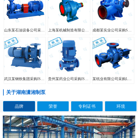
山东某石油设备公司采购FIS型单级单吸离心泵
上海某机械制造有限公司采购HW型大口径混流泵
成都某实业公司采购SH型中开泵
武汉某钢铁集团采购ISW型管道泵
贵州某药业公司采购ISG型立式管道泵
某纸业有限公司采购LXL型两相流无堵塞纸浆泵
关于湖南潇湘制泵
品牌
荣誉
专利证书
环境