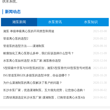
供水系统。
新闻动态
湘泵新闻
水泵资讯
水泵知识
湘泵·单级单吸离心泵的不同类型和用途
2021-03-08
管道离心泵的选型2
2020-09-22
管道泵的选型方法——潇湘制泵
2020-09-16
耐腐蚀化工离心泵那么多种，我们应该选择什么型号？
2020-11-09
水泵离心泵如何选型 水泵厂家-湘泵教你选型
2020-12-04
S型双吸中开泵与SH型泵的区别，湘泵S型泵替代SH型泵型号对照表
2021-03-03
ISG管道泵和GDL多级泵的选型冲突，你会选哪个？
2020-10-28
为什么潇湘制泵的离心泵解决了客户的问题？
2020-11-30
长沙水泵厂家，优选潇湘制泵。五大领先优势，让您放心选购！
2019-06-02
江西绿满源选定长沙水泵厂家-潇湘制泵，订购管道离心水泵4台
2019-06-02