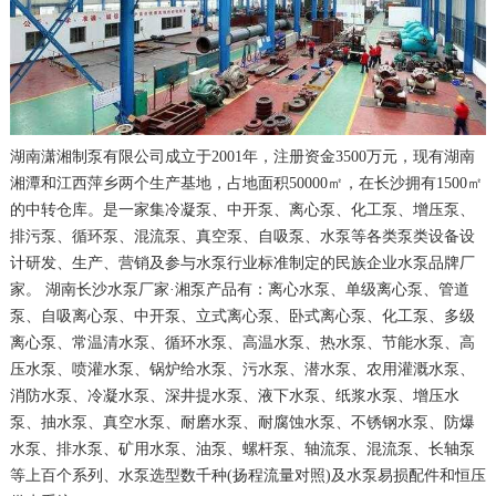
湖南潇湘制泵有限公司成立于2001年，注册资金3500万元，现有湖南
湘潭和江西萍乡两个生产基地，占地面积50000㎡，在长沙拥有1500㎡
的中转仓库。是一家集冷凝泵、中开泵、离心泵、化工泵、增压泵、
排污泵、循环泵、混流泵、真空泵、自吸泵、水泵等各类泵类设备设
计研发、生产、营销及参与水泵行业标准制定的民族企业水泵品牌厂
家。 湖南长沙水泵厂家·湘泵产品有：离心水泵、单级离心泵、管道
泵、自吸离心泵、中开泵、立式离心泵、卧式离心泵、化工泵、多级
离心泵、常温清水泵、循环水泵、高温水泵、热水泵、节能水泵、高
压水泵、喷灌水泵、锅炉给水泵、污水泵、潜水泵、农用灌溉水泵、
消防水泵、冷凝水泵、深井提水泵、液下水泵、纸浆水泵、增压水
泵、抽水泵、真空水泵、耐磨水泵、耐腐蚀水泵、不锈钢水泵、防爆
水泵、排水泵、矿用水泵、油泵、螺杆泵、轴流泵、混流泵、长轴泵
等上百个系列、水泵选型数千种(扬程流量对照)及水泵易损配件和恒压