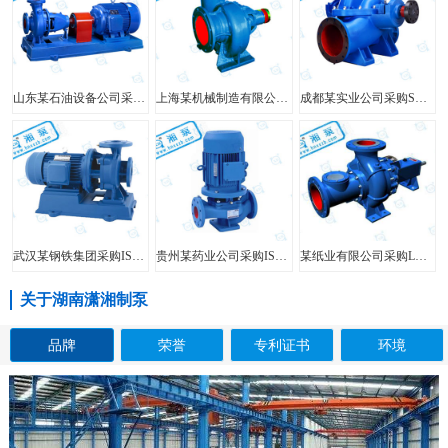
山东某石油设备公司采购FIS型单级单吸离心泵
上海某机械制造有限公司采购HW型大口径混流泵
成都某实业公司采购SH型中开泵
武汉某钢铁集团采购ISW型管道泵
贵州某药业公司采购ISG型立式管道泵
某纸业有限公司采购LXL型两相流无堵塞纸浆泵
关于湖南潇湘制泵
品牌
荣誉
专利证书
环境