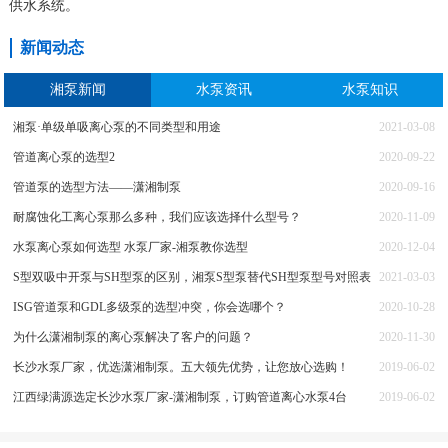
供水系统。
新闻动态
湘泵新闻
水泵资讯
水泵知识
湘泵·单级单吸离心泵的不同类型和用途
2021-03-08
管道离心泵的选型2
2020-09-22
管道泵的选型方法——潇湘制泵
2020-09-16
耐腐蚀化工离心泵那么多种，我们应该选择什么型号？
2020-11-09
水泵离心泵如何选型 水泵厂家-湘泵教你选型
2020-12-04
S型双吸中开泵与SH型泵的区别，湘泵S型泵替代SH型泵型号对照表
2021-03-03
ISG管道泵和GDL多级泵的选型冲突，你会选哪个？
2020-10-28
为什么潇湘制泵的离心泵解决了客户的问题？
2020-11-30
长沙水泵厂家，优选潇湘制泵。五大领先优势，让您放心选购！
2019-06-02
江西绿满源选定长沙水泵厂家-潇湘制泵，订购管道离心水泵4台
2019-06-02