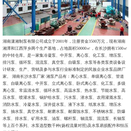
湖南潇湘制泵有限公司成立于2001年，注册资金3500万元，现有湖南
湘潭和江西萍乡两个生产基地，占地面积50000㎡，在长沙拥有1500㎡
的中转仓库。是一家集冷凝泵、中开泵、离心泵、化工泵、增压泵、
排污泵、循环泵、混流泵、真空泵、自吸泵、水泵等各类泵类设备设
计研发、生产、营销及参与水泵行业标准制定的民族企业水泵品牌厂
家。 湖南长沙水泵厂家·湘泵产品有：离心水泵、单级离心泵、管道
泵、自吸离心泵、中开泵、立式离心泵、卧式离心泵、化工泵、多级
离心泵、常温清水泵、循环水泵、高温水泵、热水泵、节能水泵、高
压水泵、喷灌水泵、锅炉给水泵、污水泵、潜水泵、农用灌溉水泵、
消防水泵、冷凝水泵、深井提水泵、液下水泵、纸浆水泵、增压水
泵、抽水泵、真空水泵、耐磨水泵、耐腐蚀水泵、不锈钢水泵、防爆
水泵、排水泵、矿用水泵、油泵、螺杆泵、轴流泵、混流泵、长轴泵
等上百个系列、水泵选型数千种(扬程流量对照)及水泵易损配件和恒压