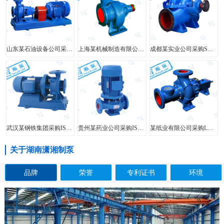
山东某石油设备公司采购FIS型单级单吸离心泵
上海某机械制造有限公司采购HW型大口径混流泵
成都某实业公司采购SH型中开泵
武汉某钢铁集团采购ISW型管道泵
贵州某药业公司采购ISG型立式管道泵
某纸业有限公司采购LXL型两相流无堵塞纸浆泵
关于湖南潇湘制泵
品牌
荣誉
专利证书
环境