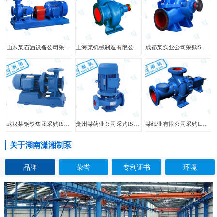
山东某石油设备公司采购FIS型单级单吸离心泵
上海某机械制造有限公司采购HW型大口径混流泵
成都某实业公司采购SH型中开泵
武汉某钢铁集团采购ISW型管道泵
贵州某药业公司采购ISG型立式管道泵
某纸业有限公司采购LXL型两相流无堵塞纸浆泵
关于湖南潇湘制泵
品牌
荣誉
专利证书
环境