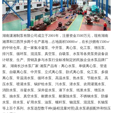
湖南潇湘制泵有限公司成立于2001年，注册资金3500万元，现有湖南
湘潭和江西萍乡两个生产基地，占地面积50000㎡，在长沙拥有1500㎡
的中转仓库。是一家集冷凝泵、中开泵、离心泵、化工泵、增压泵、
排污泵、循环泵、混流泵、真空泵、自吸泵、水泵等各类泵类设备设
计研发、生产、营销及参与水泵行业标准制定的民族企业水泵品牌厂
家。 湖南长沙水泵厂家·湘泵产品有：离心水泵、单级离心泵、管道
泵、自吸离心泵、中开泵、立式离心泵、卧式离心泵、化工泵、多级
离心泵、常温清水泵、循环水泵、高温水泵、热水泵、节能水泵、高
压水泵、喷灌水泵、锅炉给水泵、污水泵、潜水泵、农用灌溉水泵、
消防水泵、冷凝水泵、深井提水泵、液下水泵、纸浆水泵、增压水
泵、抽水泵、真空水泵、耐磨水泵、耐腐蚀水泵、不锈钢水泵、防爆
水泵、排水泵、矿用水泵、油泵、螺杆泵、轴流泵、混流泵、长轴泵
等上百个系列、水泵选型数千种(扬程流量对照)及水泵易损配件和恒压