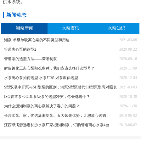
供水系统。
新闻动态
湘泵新闻
水泵资讯
水泵知识
湘泵·单级单吸离心泵的不同类型和用途
2021-03-08
管道离心泵的选型2
2020-09-22
管道泵的选型方法——潇湘制泵
2020-09-16
耐腐蚀化工离心泵那么多种，我们应该选择什么型号？
2020-11-09
水泵离心泵如何选型 水泵厂家-湘泵教你选型
2020-12-04
S型双吸中开泵与SH型泵的区别，湘泵S型泵替代SH型泵型号对照表
2021-03-03
ISG管道泵和GDL多级泵的选型冲突，你会选哪个？
2020-10-28
为什么潇湘制泵的离心泵解决了客户的问题？
2020-11-30
长沙水泵厂家，优选潇湘制泵。五大领先优势，让您放心选购！
2019-06-02
江西绿满源选定长沙水泵厂家-潇湘制泵，订购管道离心水泵4台
2019-06-02