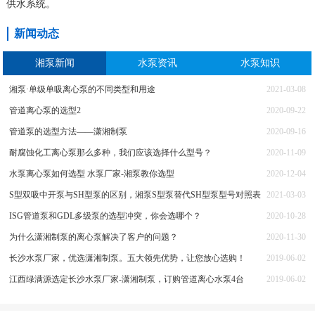
供水系统。
新闻动态
湘泵新闻
水泵资讯
水泵知识
湘泵·单级单吸离心泵的不同类型和用途
2021-03-08
管道离心泵的选型2
2020-09-22
管道泵的选型方法——潇湘制泵
2020-09-16
耐腐蚀化工离心泵那么多种，我们应该选择什么型号？
2020-11-09
水泵离心泵如何选型 水泵厂家-湘泵教你选型
2020-12-04
S型双吸中开泵与SH型泵的区别，湘泵S型泵替代SH型泵型号对照表
2021-03-03
ISG管道泵和GDL多级泵的选型冲突，你会选哪个？
2020-10-28
为什么潇湘制泵的离心泵解决了客户的问题？
2020-11-30
长沙水泵厂家，优选潇湘制泵。五大领先优势，让您放心选购！
2019-06-02
江西绿满源选定长沙水泵厂家-潇湘制泵，订购管道离心水泵4台
2019-06-02