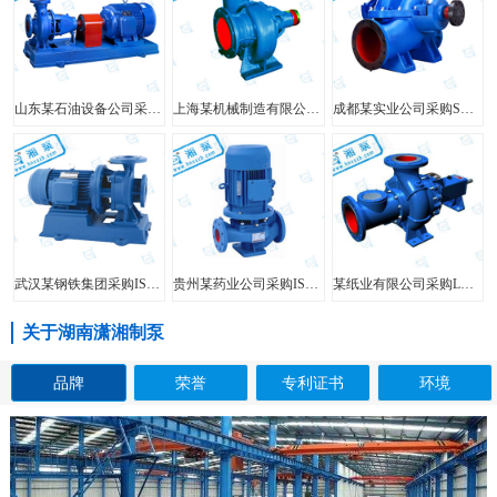
山东某石油设备公司采购FIS型单级单吸离心泵
上海某机械制造有限公司采购HW型大口径混流泵
成都某实业公司采购SH型中开泵
武汉某钢铁集团采购ISW型管道泵
贵州某药业公司采购ISG型立式管道泵
某纸业有限公司采购LXL型两相流无堵塞纸浆泵
关于湖南潇湘制泵
品牌
荣誉
专利证书
环境