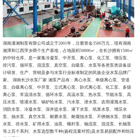
湖南潇湘制泵有限公司成立于2001年，注册资金3500万元，现有湖南
湘潭和江西萍乡两个生产基地，占地面积50000㎡，在长沙拥有1500㎡
的中转仓库。是一家集冷凝泵、中开泵、离心泵、化工泵、增压泵、
排污泵、循环泵、混流泵、真空泵、自吸泵、水泵等各类泵类设备设
计研发、生产、营销及参与水泵行业标准制定的民族企业水泵品牌厂
家。 湖南长沙水泵厂家·湘泵产品有：离心水泵、单级离心泵、管道
泵、自吸离心泵、中开泵、立式离心泵、卧式离心泵、化工泵、多级
离心泵、常温清水泵、循环水泵、高温水泵、热水泵、节能水泵、高
压水泵、喷灌水泵、锅炉给水泵、污水泵、潜水泵、农用灌溉水泵、
消防水泵、冷凝水泵、深井提水泵、液下水泵、纸浆水泵、增压水
泵、抽水泵、真空水泵、耐磨水泵、耐腐蚀水泵、不锈钢水泵、防爆
水泵、排水泵、矿用水泵、油泵、螺杆泵、轴流泵、混流泵、长轴泵
等上百个系列、水泵选型数千种(扬程流量对照)及水泵易损配件和恒压