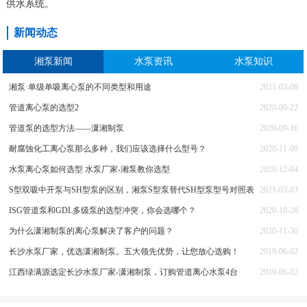
供水系统。
新闻动态
湘泵新闻
水泵资讯
水泵知识
湘泵·单级单吸离心泵的不同类型和用途
2021-03-08
管道离心泵的选型2
2020-09-22
管道泵的选型方法——潇湘制泵
2020-09-16
耐腐蚀化工离心泵那么多种，我们应该选择什么型号？
2020-11-09
水泵离心泵如何选型 水泵厂家-湘泵教你选型
2020-12-04
S型双吸中开泵与SH型泵的区别，湘泵S型泵替代SH型泵型号对照表
2021-03-03
ISG管道泵和GDL多级泵的选型冲突，你会选哪个？
2020-10-28
为什么潇湘制泵的离心泵解决了客户的问题？
2020-11-30
长沙水泵厂家，优选潇湘制泵。五大领先优势，让您放心选购！
2019-06-02
江西绿满源选定长沙水泵厂家-潇湘制泵，订购管道离心水泵4台
2019-06-02