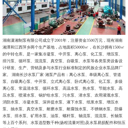
湖南潇湘制泵有限公司成立于2001年，注册资金3500万元，现有湖南
湘潭和江西萍乡两个生产基地，占地面积50000㎡，在长沙拥有1500㎡
的中转仓库。是一家集冷凝泵、中开泵、离心泵、化工泵、增压泵、
排污泵、循环泵、混流泵、真空泵、自吸泵、水泵等各类泵类设备设
计研发、生产、营销及参与水泵行业标准制定的民族企业水泵品牌厂
家。 湖南长沙水泵厂家·湘泵产品有：离心水泵、单级离心泵、管道
泵、自吸离心泵、中开泵、立式离心泵、卧式离心泵、化工泵、多级
离心泵、常温清水泵、循环水泵、高温水泵、热水泵、节能水泵、高
压水泵、喷灌水泵、锅炉给水泵、污水泵、潜水泵、农用灌溉水泵、
消防水泵、冷凝水泵、深井提水泵、液下水泵、纸浆水泵、增压水
泵、抽水泵、真空水泵、耐磨水泵、耐腐蚀水泵、不锈钢水泵、防爆
水泵、排水泵、矿用水泵、油泵、螺杆泵、轴流泵、混流泵、长轴泵
等上百个系列、水泵选型数千种(扬程流量对照)及水泵易损配件和恒压