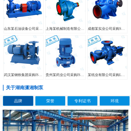
山东某石油设备公司采购FIS型单级单吸离心泵
上海某机械制造有限公司采购HW型大口径混流泵
成都某实业公司采购SH型中开泵
武汉某钢铁集团采购ISW型管道泵
贵州某药业公司采购ISG型立式管道泵
某纸业有限公司采购LXL型两相流无堵塞纸浆泵
关于湖南潇湘制泵
品牌
荣誉
专利证书
环境