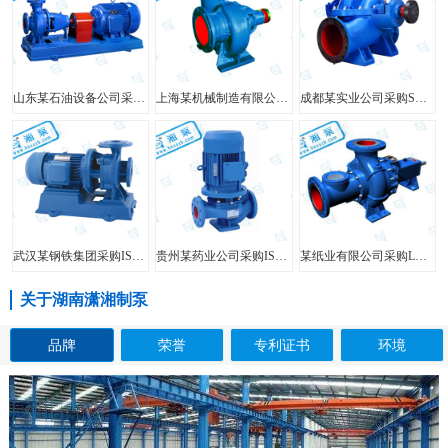
山东某石油设备公司采购FIS型单级单吸离心泵
上海某机械制造有限公司采购HW型大口径混流泵
成都某实业公司采购SH型中开泵
武汉某钢铁集团采购ISW型管道泵
贵州某药业公司采购ISG型立式管道泵
某纸业有限公司采购LXL型两相流无堵塞纸浆泵
关于湖南潇湘制泵
品牌
荣誉
专利证书
环境