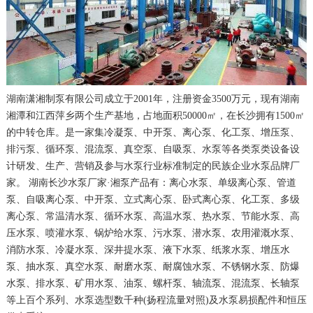
湖南潇湘制泵有限公司成立于2001年，注册资金3500万元，现有湖南
湘潭和江西萍乡两个生产基地，占地面积50000㎡，在长沙拥有1500㎡
的中转仓库。是一家集冷凝泵、中开泵、离心泵、化工泵、增压泵、
排污泵、循环泵、混流泵、真空泵、自吸泵、水泵等各类泵类设备设
计研发、生产、营销及参与水泵行业标准制定的民族企业水泵品牌厂
家。 湖南长沙水泵厂家·湘泵产品有：离心水泵、单级离心泵、管道
泵、自吸离心泵、中开泵、立式离心泵、卧式离心泵、化工泵、多级
离心泵、常温清水泵、循环水泵、高温水泵、热水泵、节能水泵、高
压水泵、喷灌水泵、锅炉给水泵、污水泵、潜水泵、农用灌溉水泵、
消防水泵、冷凝水泵、深井提水泵、液下水泵、纸浆水泵、增压水
泵、抽水泵、真空水泵、耐磨水泵、耐腐蚀水泵、不锈钢水泵、防爆
水泵、排水泵、矿用水泵、油泵、螺杆泵、轴流泵、混流泵、长轴泵
等上百个系列、水泵选型数千种(扬程流量对照)及水泵易损配件和恒压