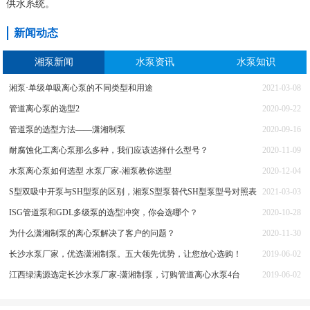
供水系统。
新闻动态
湘泵新闻
水泵资讯
水泵知识
湘泵·单级单吸离心泵的不同类型和用途
2021-03-08
管道离心泵的选型2
2020-09-22
管道泵的选型方法——潇湘制泵
2020-09-16
耐腐蚀化工离心泵那么多种，我们应该选择什么型号？
2020-11-09
水泵离心泵如何选型 水泵厂家-湘泵教你选型
2020-12-04
S型双吸中开泵与SH型泵的区别，湘泵S型泵替代SH型泵型号对照表
2021-03-03
ISG管道泵和GDL多级泵的选型冲突，你会选哪个？
2020-10-28
为什么潇湘制泵的离心泵解决了客户的问题？
2020-11-30
长沙水泵厂家，优选潇湘制泵。五大领先优势，让您放心选购！
2019-06-02
江西绿满源选定长沙水泵厂家-潇湘制泵，订购管道离心水泵4台
2019-06-02