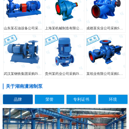
山东某石油设备公司采购FIS型单级单吸离心泵
上海某机械制造有限公司采购HW型大口径混流泵
成都某实业公司采购SH型中开泵
武汉某钢铁集团采购ISW型管道泵
贵州某药业公司采购ISG型立式管道泵
某纸业有限公司采购LXL型两相流无堵塞纸浆泵
关于湖南潇湘制泵
品牌
荣誉
专利证书
环境