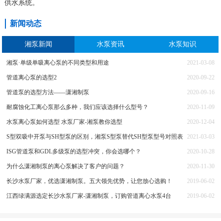
供水系统。
新闻动态
湘泵新闻
水泵资讯
水泵知识
湘泵·单级单吸离心泵的不同类型和用途
2021-03-08
管道离心泵的选型2
2020-09-22
管道泵的选型方法——潇湘制泵
2020-09-16
耐腐蚀化工离心泵那么多种，我们应该选择什么型号？
2020-11-09
水泵离心泵如何选型 水泵厂家-湘泵教你选型
2020-12-04
S型双吸中开泵与SH型泵的区别，湘泵S型泵替代SH型泵型号对照表
2021-03-03
ISG管道泵和GDL多级泵的选型冲突，你会选哪个？
2020-10-28
为什么潇湘制泵的离心泵解决了客户的问题？
2020-11-30
长沙水泵厂家，优选潇湘制泵。五大领先优势，让您放心选购！
2019-06-02
江西绿满源选定长沙水泵厂家-潇湘制泵，订购管道离心水泵4台
2019-06-02