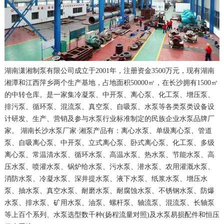
湖南潇湘制泵有限公司成立于2001年，注册资金3500万元，现有湖南
湘潭和江西萍乡两个生产基地，占地面积50000㎡，在长沙拥有1500㎡
的中转仓库。是一家集冷凝泵、中开泵、离心泵、化工泵、增压泵、
排污泵、循环泵、混流泵、真空泵、自吸泵、水泵等各类泵类设备设
计研发、生产、营销及参与水泵行业标准制定的民族企业水泵品牌厂
家。 湖南长沙水泵厂家·湘泵产品有：离心水泵、单级离心泵、管道
泵、自吸离心泵、中开泵、立式离心泵、卧式离心泵、化工泵、多级
离心泵、常温清水泵、循环水泵、高温水泵、热水泵、节能水泵、高
压水泵、喷灌水泵、锅炉给水泵、污水泵、潜水泵、农用灌溉水泵、
消防水泵、冷凝水泵、深井提水泵、液下水泵、纸浆水泵、增压水
泵、抽水泵、真空水泵、耐磨水泵、耐腐蚀水泵、不锈钢水泵、防爆
水泵、排水泵、矿用水泵、油泵、螺杆泵、轴流泵、混流泵、长轴泵
等上百个系列、水泵选型数千种(扬程流量对照)及水泵易损配件和恒压